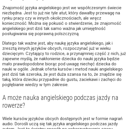
Znajomość języka angielskiego jest we współczesnym świecie
niezbędna. Jest to już nie tyle atut, który dawałby przewagę na
rynku pracy czy w innych okolicznościach, ale wręcz
konieczność. Można się pokusić o stwierdzenie, że znajomość
angielskiego jest dziś tak samo ważna jak umiejętność
posługiwania się poprawną polszczyzną.
Dlatego tak ważne jest, aby naukę języka angielskiego, jak i
zresztą innych języków obcych, rozpoczynać już w wieku
dziecięcym. Czytający to rodzice, a przynajmniej część z nich, już
zapewne myślą, że nakłonienie dziecka do nauki języka będzie
mało prawdopodobne biorąc pod uwagę niechęć dziecka do
nauki w ogóle. Jednak oferta kursów i metod nauki angielskiego
jest dziś tak szeroka, że jest duża szansa na to, że znajdzie się
taką, która dziecku przypadnie do gustu, zaciekawi i zachęci do
pogłębianie wiedzy w tym zakresie.
A może nauka angielskiego podczas jazdy na
rowerze?
Wiele kursów języków obcych dostępnych jest w formie nagrań
audio. Dorośli uczą się tak języka angielskiego podczas jazdy
autem. Jest to świetny sposób na wykorzystywanie czasu