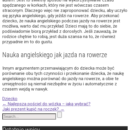
spędzanego w korkach, który nie jest wówczas czasem
straconym. Dlaczego więc nie zaproponować dziecku, aby uczyło
się języka angielskiego, gdy jeździ na rowerze. Aby przekonać
dziecko, że nauka angielskiego podczas jazdy na rowerze jest
możliwa, warto dać mu przykład. Dzieci mają to do siebie, że
podświadomie biorą przykład z dorosłych. Jeśli zauważą, że
rodzice chętnie to robią, jest duża szansa na to, że również
przypadnie im to do gustu.
Nauka angielskiego jak jazda na rowerze
Innym argumentem przemawiającym do dziecka może być
porównanie obu tych czynności i przekonanie dziecka, że naukę
angielskiego można porównać do jazdy na rowerze, a obie te
umiejętności są niemal niezbędne w życiu i automatycznie z
czasem wejdą w nawyk.
Dziecko
Post
←
Najlepsza pościel do wózka – jaką wybrać?
Jaki prezent kupić na roczek?
→
navigation