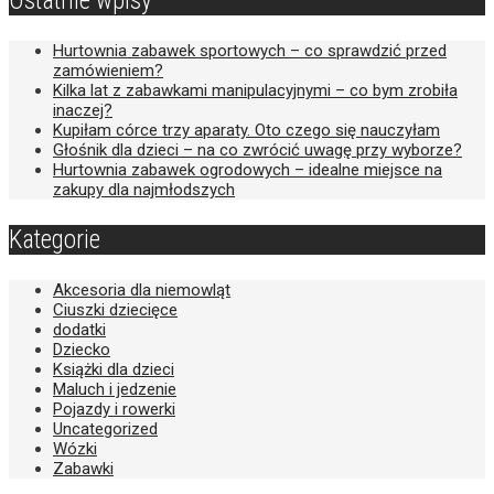
Ostatnie wpisy
Hurtownia zabawek sportowych – co sprawdzić przed
zamówieniem?
Kilka lat z zabawkami manipulacyjnymi – co bym zrobiła
inaczej?
Kupiłam córce trzy aparaty. Oto czego się nauczyłam
Głośnik dla dzieci – na co zwrócić uwagę przy wyborze?
Hurtownia zabawek ogrodowych – idealne miejsce na
zakupy dla najmłodszych
Kategorie
Akcesoria dla niemowląt
Ciuszki dziecięce
dodatki
Dziecko
Książki dla dzieci
Maluch i jedzenie
Pojazdy i rowerki
Uncategorized
Wózki
Zabawki