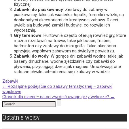
fizycznej.
Zabawki do piaskownicy
: Zestawy do zabawy w
piaskownicy, takie jak wiaderka, łopatki, foremki i wózki, są
doskonałymi akcesoriami do kreatywnej zabawy. Dzieci
uwielbiają budować zamki i budowle, co rozwija ich
wyobraźnię.
Gry terenowe
: Hurtownie często oferują również gry, które
można rozstawić na trawie, takie jak bocce, frisbee,
badminton czy zestawy do mini golfa. Takie akcesoria
sprzyjają wspólnym zabawom na świeżym powietrzu.
Zabawki do wody
: W gorące dni zabawki wodne, takie jak
baseny dmuchane, wodne zjeżdżalnie czy zabawki do
pływania, przyciągają dzieci jak magnes. Umożliwiają one
radosne chwile schłodzenia się i zabawy w wodzie.
Zabawki
Post
←
Rozsądne podejście do zabawy tematycznej – zabawki
wojskowe
Głośnik dla dzieci – na co zwrócić uwagę przy wyborze?
→
navigation
Ostatnie wpisy