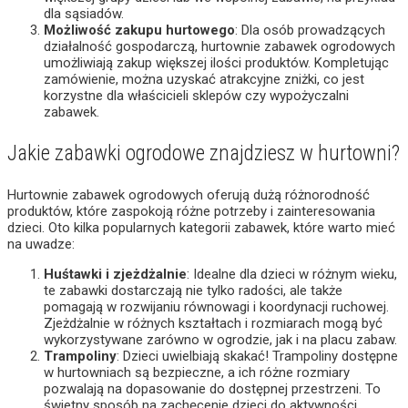
dla sąsiadów.
Możliwość zakupu hurtowego
: Dla osób prowadzących
działalność gospodarczą, hurtownie zabawek ogrodowych
umożliwiają zakup większej ilości produktów. Kompletując
zamówienie, można uzyskać atrakcyjne zniżki, co jest
korzystne dla właścicieli sklepów czy wypożyczalni
zabawek.
Jakie zabawki ogrodowe znajdziesz w hurtowni?
Hurtownie zabawek ogrodowych oferują dużą różnorodność
produktów, które zaspokoją różne potrzeby i zainteresowania
dzieci. Oto kilka popularnych kategorii zabawek, które warto mieć
na uwadze:
Huśtawki i zjeżdżalnie
: Idealne dla dzieci w różnym wieku,
te zabawki dostarczają nie tylko radości, ale także
pomagają w rozwijaniu równowagi i koordynacji ruchowej.
Zjeżdżalnie w różnych kształtach i rozmiarach mogą być
wykorzystywane zarówno w ogrodzie, jak i na placu zabaw.
Trampoliny
: Dzieci uwielbiają skakać! Trampoliny dostępne
w hurtowniach są bezpieczne, a ich różne rozmiary
pozwalają na dopasowanie do dostępnej przestrzeni. To
świetny sposób na zachęcenie dzieci do aktywności