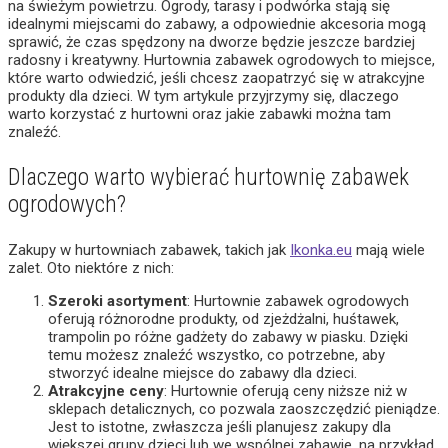
na świeżym powietrzu. Ogrody, tarasy i podwórka stają się
idealnymi miejscami do zabawy, a odpowiednie akcesoria mogą
sprawić, że czas spędzony na dworze będzie jeszcze bardziej
radosny i kreatywny. Hurtownia zabawek ogrodowych to miejsce,
które warto odwiedzić, jeśli chcesz zaopatrzyć się w atrakcyjne
produkty dla dzieci. W tym artykule przyjrzymy się, dlaczego
warto korzystać z hurtowni oraz jakie zabawki można tam
znaleźć.
Dlaczego warto wybierać hurtownię zabawek
ogrodowych?
Zakupy w hurtowniach zabawek, takich jak
Ikonka.eu
mają wiele
zalet. Oto niektóre z nich:
Szeroki asortyment
: Hurtownie zabawek ogrodowych
oferują różnorodne produkty, od zjeżdżalni, huśtawek,
trampolin po różne gadżety do zabawy w piasku. Dzięki
temu możesz znaleźć wszystko, co potrzebne, aby
stworzyć idealne miejsce do zabawy dla dzieci.
Atrakcyjne ceny
: Hurtownie oferują ceny niższe niż w
sklepach detalicznych, co pozwala zaoszczędzić pieniądze.
Jest to istotne, zwłaszcza jeśli planujesz zakupy dla
większej grupy dzieci lub we wspólnej zabawie, na przykład