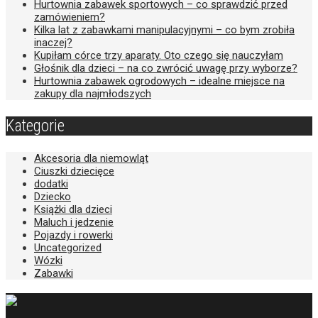
Hurtownia zabawek sportowych – co sprawdzić przed
zamówieniem?
Kilka lat z zabawkami manipulacyjnymi – co bym zrobiła
inaczej?
Kupiłam córce trzy aparaty. Oto czego się nauczyłam
Głośnik dla dzieci – na co zwrócić uwagę przy wyborze?
Hurtownia zabawek ogrodowych – idealne miejsce na
zakupy dla najmłodszych
Kategorie
Akcesoria dla niemowląt
Ciuszki dziecięce
dodatki
Dziecko
Książki dla dzieci
Maluch i jedzenie
Pojazdy i rowerki
Uncategorized
Wózki
Zabawki